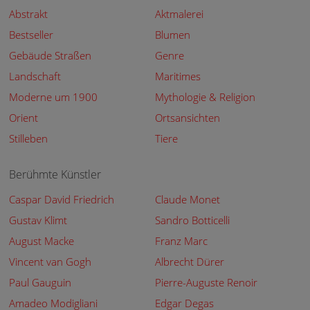
Abstrakt
Aktmalerei
Bestseller
Blumen
Gebäude Straßen
Genre
Landschaft
Maritimes
Moderne um 1900
Mythologie & Religion
Orient
Ortsansichten
Stilleben
Tiere
Berühmte Künstler
Caspar David Friedrich
Claude Monet
Gustav Klimt
Sandro Botticelli
August Macke
Franz Marc
Vincent van Gogh
Albrecht Dürer
Paul Gauguin
Pierre-Auguste Renoir
Amadeo Modigliani
Edgar Degas