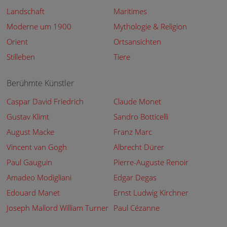
Landschaft
Maritimes
Moderne um 1900
Mythologie & Religion
Orient
Ortsansichten
Stilleben
Tiere
Berühmte Künstler
Caspar David Friedrich
Claude Monet
Gustav Klimt
Sandro Botticelli
August Macke
Franz Marc
Vincent van Gogh
Albrecht Dürer
Paul Gauguin
Pierre-Auguste Renoir
Amadeo Modigliani
Edgar Degas
Edouard Manet
Ernst Ludwig Kirchner
Joseph Mallord William Turner
Paul Cézanne