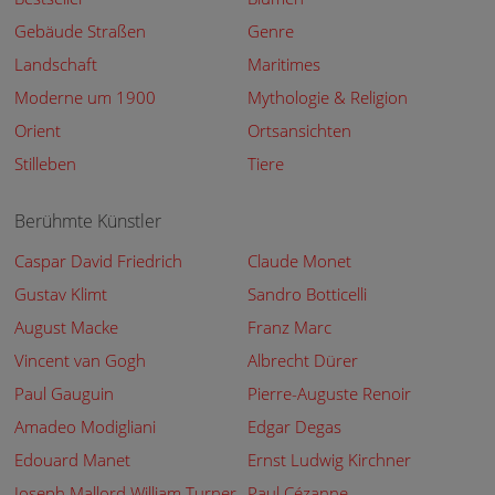
Gebäude Straßen
Genre
Landschaft
Maritimes
Moderne um 1900
Mythologie & Religion
Orient
Ortsansichten
Stilleben
Tiere
Berühmte Künstler
Caspar David Friedrich
Claude Monet
Gustav Klimt
Sandro Botticelli
August Macke
Franz Marc
Vincent van Gogh
Albrecht Dürer
Paul Gauguin
Pierre-Auguste Renoir
Amadeo Modigliani
Edgar Degas
Edouard Manet
Ernst Ludwig Kirchner
Joseph Mallord William Turner
Paul Cézanne