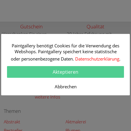
Gutschein
Qualität
Verschenken Sie einen
30 Jahre Erfahrung mit
Gutschein für eine
hochwertigen Gemälde-
hochwertige Kunstkopie
Paintgallery benötigt Cookies für die Verwendung des
Reproduktionen
Webshops. Paintgallery speichert keine statistische
weitere Infos
weitere Infos
oder personenbezogene Daten.
Datenschutzerklärung
.
Aktuelle und neue
Sicherheit
Gemälde
Sicher Kaufen - Sicher
Akteptieren
Bezahlen
Aktuelle und neue Gemälde
der großen Meister in der
weitere Infos
Abbrechen
Paintgallery
weitere Infos
Themen
Abstrakt
Aktmalerei
Bestseller
Blumen