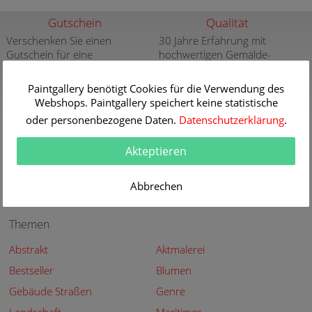
Gutschein
Qualität
Verschenken Sie einen
30 Jahre Erfahrung mit
Gutschein für eine
hochwertigen Gemälde-
hochwertige Kunstkopie
Reproduktionen
weitere Infos
weitere Infos
Paintgallery benötigt Cookies für die Verwendung des
Webshops. Paintgallery speichert keine statistische
Aktuelle und neue
Sicherheit
oder personenbezogene Daten.
Datenschutzerklärung
.
Gemälde
Sicher Kaufen - Sicher
Bezahlen
Aktuelle und neue Gemälde
Akteptieren
der großen Meister in der
weitere Infos
Paintgallery
Abbrechen
weitere Infos
Themen
Abstrakt
Aktmalerei
Bestseller
Blumen
Gebäude Straßen
Genre