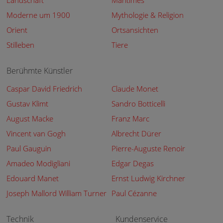
Landschaft
Maritimes
Moderne um 1900
Mythologie & Religion
Orient
Ortsansichten
Stilleben
Tiere
Berühmte Künstler
Caspar David Friedrich
Claude Monet
Gustav Klimt
Sandro Botticelli
August Macke
Franz Marc
Vincent van Gogh
Albrecht Dürer
Paul Gauguin
Pierre-Auguste Renoir
Amadeo Modigliani
Edgar Degas
Edouard Manet
Ernst Ludwig Kirchner
Joseph Mallord William Turner
Paul Cézanne
Technik
Kundenservice