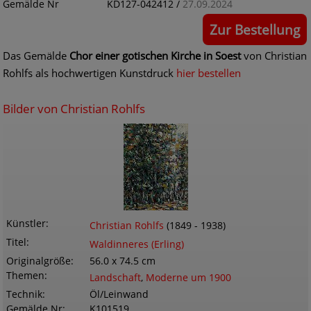
Gemälde Nr
KD127-042412 /
27.09.2024
Zur Bestellung
Das Gemälde
Chor einer gotischen Kirche in Soest
von Christian
Rohlfs als hochwertigen Kunstdruck
hier bestellen
Bilder von Christian Rohlfs
Künstler
Christian Rohlfs
(1849 - 1938)
Titel
Waldinneres (Erling)
Originalgröße
56.0 x 74.5 cm
Themen
Landschaft
,
Moderne um 1900
Technik
Öl/Leinwand
Gemälde Nr
K101519