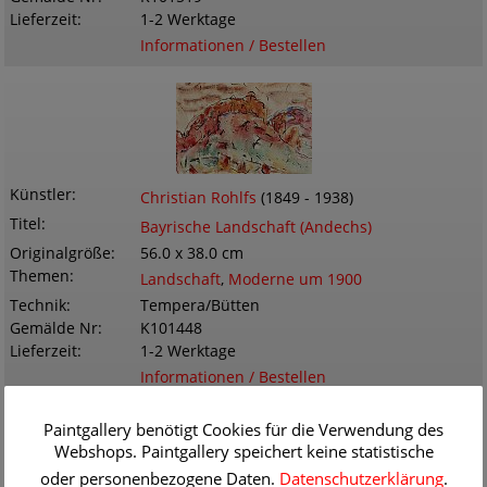
Lieferzeit
1-2 Werktage
Informationen / Bestellen
Künstler
Christian Rohlfs
(1849 - 1938)
Titel
Bayrische Landschaft (Andechs)
Originalgröße
56.0 x 38.0 cm
Themen
Landschaft
,
Moderne um 1900
Technik
Tempera/Bütten
Gemälde Nr
K101448
Lieferzeit
1-2 Werktage
Informationen / Bestellen
Paintgallery benötigt Cookies für die Verwendung des
Webshops. Paintgallery speichert keine statistische
oder personenbezogene Daten.
Datenschutzerklärung
.