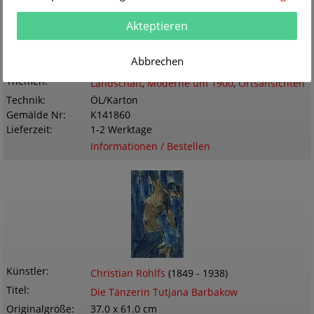
Akteptieren
Künstler
Christian Rohlfs
(1849 - 1938)
Titel
Bauernhaus bei Weimar
Abbrechen
Originalgröße
40.0 x 29.0 cm
Themen
Landschaft
,
Moderne um 1900
,
Ortsansichten
Technik
ÖL/Karton
Gemälde Nr
K141860
Lieferzeit
1-2 Werktage
Informationen / Bestellen
Künstler
Christian Rohlfs
(1849 - 1938)
Titel
Die Tänzerin Tutjana Barbakow
Originalgröße
37.0 x 61.0 cm