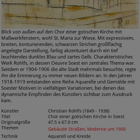
Blick von außen auf den Chor einer gotischen Kirche mit
Maßwerkfenstern, wohl St. Maria zur Wiese. Mit expressivem,
breiten, konturierenden, schwarzen Strichen großflächig
angelegte Darstellung, farbig akzentuiert durch ein tief
leuchtendes dunkles Blau und zartes Gelb. Charakteristisches
Werk Rohlfs, in dessen Oeuvre Soest ein zentrales Thema war.
Seitdem er 1904-1906 die alte Stadt mehrmals besuchte, regte
ihn die Erinnerung zu immer neuen Bildern an. In den Jahren
1918-1919 entstanden eine Reihe Aquarelle und Gemälde mit
Soester Motiven in vielfältigen Variationen, bei denen das
dynamische Empfinden des Künstlers sichtbar zum Ausdruck
kam.
Künstler
Christian Rohlfs (1849 - 1938)
Titel
Chor einer gotischen Kirche in Soest
Originalgröße
47.5 x 67.0 cm
Themen
Gebäude Straßen
,
Moderne um 1900
Technik
Aquarell und Kreide