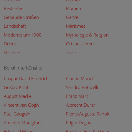
Bestseller
Blumen
Gebäude Straßen
Genre
Landschaft
Maritimes
Moderne um 1900
Mythologie & Religion
Orient
Ortsansichten
Stilleben
Tiere
Berühmte Künstler
Caspar David Friedrich
Claude Monet
Gustav Klimt
Sandro Botticelli
August Macke
Franz Marc
Vincent van Gogh
Albrecht Dürer
Paul Gauguin
Pierre-Auguste Renoir
Amadeo Modigliani
Edgar Degas
Edouard Manet
Ernst Ludwig Kirchner