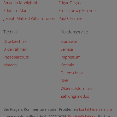
Amadeo Modigliani
Edgar Degas
Edouard Manet
Ernst Ludwig Kirchner
Joseph Mallord William Turner
Paul Cézanne
Technik
Kundenservice
Drucktechnik
Startseite
Bilderrahmen
Service
Passepartouts
Impressum
Material
Kontakt
Datenschutz
AGB
Widerrufsformular
Zahlungsmodus
Bei Fragen, Kommentaren oder Problemen
kontaktieren sie uns
.
www.paintgallery.de © 2007-2026,
ProWebSolutions
, Rechte