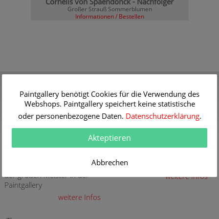
Cornelis von Spaendonck - Nachfolger
Großer Strauß Sommerblumen
Informationen / Bestellen
Gutschein
Qualität
Verschenken Sie einen
30 Jahre Erfahrung mit
Paintgallery benötigt Cookies für die Verwendung des
Gutschein für eine
hochwertigen Gemälde-
Webshops. Paintgallery speichert keine statistische
hochwertige Kunstkopie
Reproduktionen
oder personenbezogene Daten.
Datenschutzerklärung
.
weitere Infos
weitere Infos
Akteptieren
Aktuelle und neue
Sicherheit
Gemälde
Sicher Kaufen - Sicher
Abbrechen
Bezahlen
Aktuelle und neue Gemälde
der großen Meister in der
weitere Infos
Paintgallery
weitere Infos