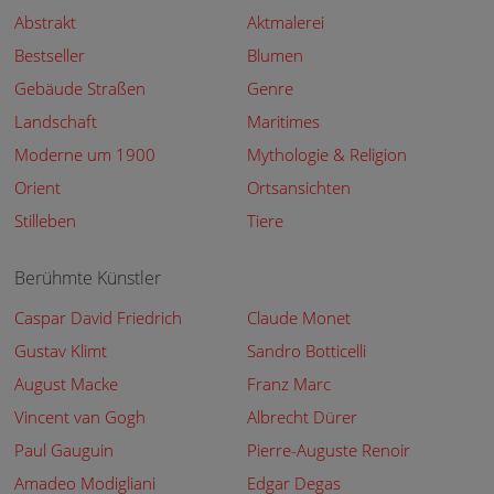
Abstrakt
Aktmalerei
Bestseller
Blumen
Gebäude Straßen
Genre
Landschaft
Maritimes
Moderne um 1900
Mythologie & Religion
Orient
Ortsansichten
Stilleben
Tiere
Berühmte Künstler
Caspar David Friedrich
Claude Monet
Gustav Klimt
Sandro Botticelli
August Macke
Franz Marc
Vincent van Gogh
Albrecht Dürer
Paul Gauguin
Pierre-Auguste Renoir
Amadeo Modigliani
Edgar Degas