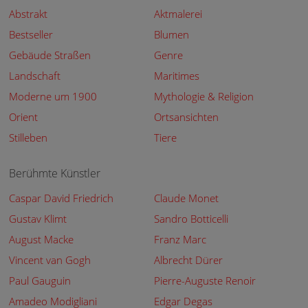
Abstrakt
Aktmalerei
Bestseller
Blumen
Gebäude Straßen
Genre
Landschaft
Maritimes
Moderne um 1900
Mythologie & Religion
Orient
Ortsansichten
Stilleben
Tiere
Berühmte Künstler
Caspar David Friedrich
Claude Monet
Gustav Klimt
Sandro Botticelli
August Macke
Franz Marc
Vincent van Gogh
Albrecht Dürer
Paul Gauguin
Pierre-Auguste Renoir
Amadeo Modigliani
Edgar Degas