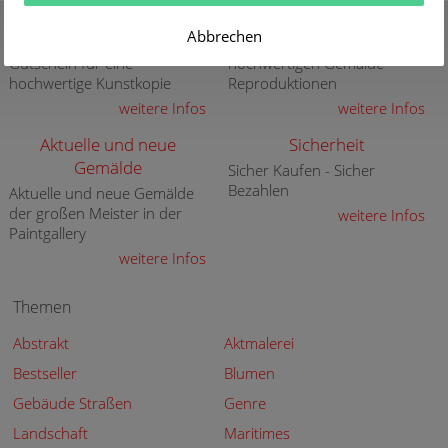
Gutschein
Qualität
Abbrechen
Verschenken Sie einen
30 Jahre Erfahrung mit
Gutschein für eine
hochwertigen Gemälde-
hochwertige Kunstkopie
Reproduktionen
weitere Infos
weitere Infos
Aktuelle und neue
Sicherheit
Gemälde
Sicher Kaufen - Sicher
Bezahlen
Aktuelle und neue Gemälde
der großen Meister in der
weitere Infos
Paintgallery
weitere Infos
Themen
Abstrakt
Aktmalerei
Bestseller
Blumen
Gebäude Straßen
Genre
Landschaft
Maritimes