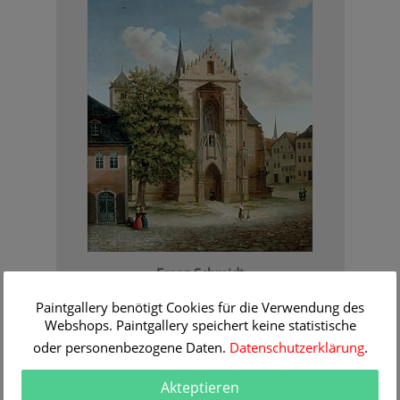
Franz Schmidt
Stiller Tag auf dem Marktplatz mit Kirche und Staffagen
Informationen / Bestellen
Paintgallery benötigt Cookies für die Verwendung des
Webshops. Paintgallery speichert keine statistische
oder personenbezogene Daten.
Datenschutzerklärung
.
Akteptieren