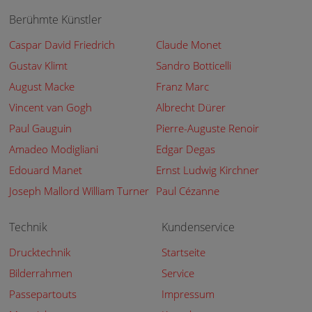
Berühmte Künstler
Caspar David Friedrich
Claude Monet
Gustav Klimt
Sandro Botticelli
August Macke
Franz Marc
Vincent van Gogh
Albrecht Dürer
Paul Gauguin
Pierre-Auguste Renoir
Amadeo Modigliani
Edgar Degas
Edouard Manet
Ernst Ludwig Kirchner
Joseph Mallord William Turner
Paul Cézanne
Technik
Kundenservice
Drucktechnik
Startseite
Bilderrahmen
Service
Passepartouts
Impressum