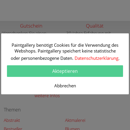
Gutschein
Qualität
Verschenken Sie einen
30 Jahre Erfahrung mit
Gutschein für eine
hochwertigen Gemälde-
hochwertige Kunstkopie
Reproduktionen
Paintgallery benötigt Cookies für die Verwendung des
Webshops. Paintgallery speichert keine statistische
weitere Infos
weitere Infos
oder personenbezogene Daten.
Datenschutzerklärung
.
Aktuelle und neue
Sicherheit
Gemälde
Sicher Kaufen - Sicher
Akteptieren
Bezahlen
Aktuelle und neue Gemälde
der großen Meister in der
weitere Infos
Abbrechen
Paintgallery
weitere Infos
Themen
Abstrakt
Aktmalerei
Bestseller
Blumen