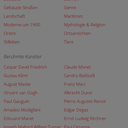
Gebäude Straßen
Genre
Landschaft
Maritimes
Moderne um 1900
Mythologie & Religion
Orient
Ortsansichten
Stilleben
Tiere
Berühmte Künstler
Caspar David Friedrich
Claude Monet
Gustav Klimt
Sandro Botticelli
August Macke
Franz Marc
Vincent van Gogh
Albrecht Dürer
Paul Gauguin
Pierre-Auguste Renoir
Amadeo Modigliani
Edgar Degas
Edouard Manet
Ernst Ludwig Kirchner
Joseph Mallord William Turner
Paul Cézanne