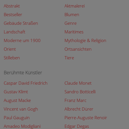
Abstrakt
Aktmalerei
Bestseller
Blumen
Gebäude Straßen
Genre
Landschaft
Maritimes
Moderne um 1900
Mythologie & Religion
Orient
Ortsansichten
Stilleben
Tiere
Berühmte Künstler
Caspar David Friedrich
Claude Monet
Gustav Klimt
Sandro Botticelli
August Macke
Franz Marc
Vincent van Gogh
Albrecht Dürer
Paul Gauguin
Pierre-Auguste Renoir
Amadeo Modigliani
Edgar Degas