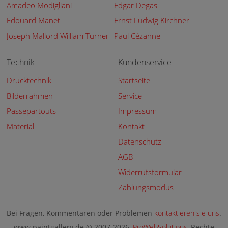
Amadeo Modigliani
Edgar Degas
Edouard Manet
Ernst Ludwig Kirchner
Joseph Mallord William Turner
Paul Cézanne
Technik
Kundenservice
Drucktechnik
Startseite
Bilderrahmen
Service
Passepartouts
Impressum
Material
Kontakt
Datenschutz
AGB
Widerrufsformular
Zahlungsmodus
Bei Fragen, Kommentaren oder Problemen
kontaktieren sie uns
.
www.paintgallery.de © 2007-2026,
ProWebSolutions
, Rechte