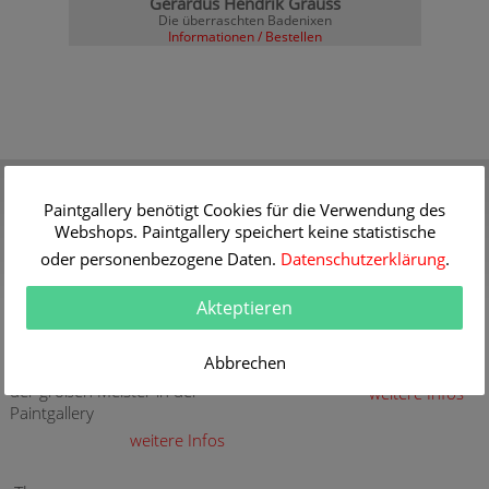
Gerardus Hendrik Grauss
Die überraschten Badenixen
Informationen / Bestellen
Gutschein
Qualität
Verschenken Sie einen
30 Jahre Erfahrung mit
Paintgallery benötigt Cookies für die Verwendung des
Gutschein für eine
hochwertigen Gemälde-
Webshops. Paintgallery speichert keine statistische
hochwertige Kunstkopie
Reproduktionen
oder personenbezogene Daten.
Datenschutzerklärung
.
weitere Infos
weitere Infos
Akteptieren
Aktuelle und neue
Sicherheit
Gemälde
Sicher Kaufen - Sicher
Abbrechen
Bezahlen
Aktuelle und neue Gemälde
der großen Meister in der
weitere Infos
Paintgallery
weitere Infos