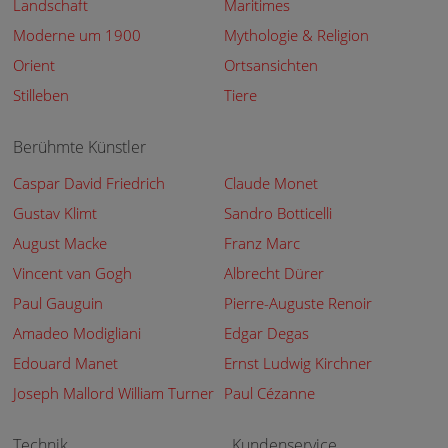
Landschaft
Maritimes
Moderne um 1900
Mythologie & Religion
Orient
Ortsansichten
Stilleben
Tiere
Berühmte Künstler
Caspar David Friedrich
Claude Monet
Gustav Klimt
Sandro Botticelli
August Macke
Franz Marc
Vincent van Gogh
Albrecht Dürer
Paul Gauguin
Pierre-Auguste Renoir
Amadeo Modigliani
Edgar Degas
Edouard Manet
Ernst Ludwig Kirchner
Joseph Mallord William Turner
Paul Cézanne
Technik
Kundenservice