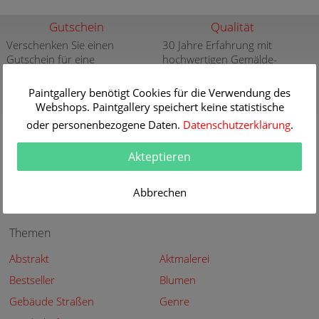
Gutschein
Qualität
Verschenken Sie einen
30 Jahre Erfahrung mit
Gutschein für eine
hochwertigen Gemälde-
hochwertige Kunstkopie
Reproduktionen
weitere Infos
weitere Infos
Paintgallery benötigt Cookies für die Verwendung des
Webshops. Paintgallery speichert keine statistische
Aktuelle und neue
Sicherheit
oder personenbezogene Daten.
Datenschutzerklärung
.
Gemälde
Sicher Kaufen - Sicher
Bezahlen
Aktuelle und neue Gemälde
Akteptieren
der großen Meister in der
weitere Infos
Paintgallery
Abbrechen
weitere Infos
Themen
Abstrakt
Aktmalerei
Bestseller
Blumen
Gebäude Straßen
Genre