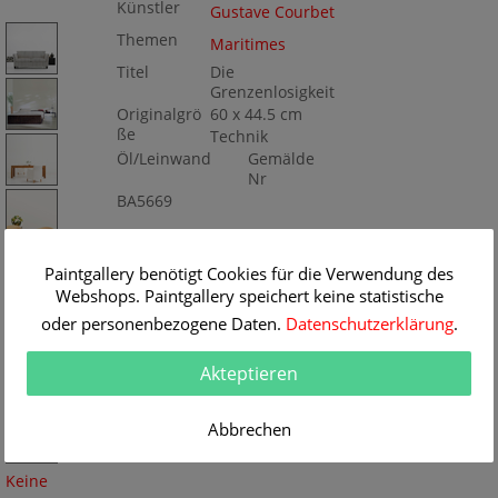
Künstler
Gustave Courbet
Themen
Maritimes
Titel
Die
Grenzenlosigkeit
Originalgrö
60 x 44.5 cm
ße
Technik
Öl/Leinwand
Gemälde
Nr
BA5669
Paintgallery benötigt Cookies für die Verwendung des
Webshops. Paintgallery speichert keine statistische
oder personenbezogene Daten.
Datenschutzerklärung
.
Akteptieren
Abbrechen
Keine