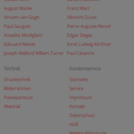
August Macke
Franz Marc
Vincent van Gogh
Albrecht Dürer
Paul Gauguin
Pierre-Auguste Renoir
Amadeo Modigliani
Edgar Degas
Edouard Manet
Ernst Ludwig Kirchner
Joseph Mallord William Turner
Paul Cézanne
Technik
Kundenservice
Drucktechnik
Startseite
Bilderrahmen
Service
Passepartouts
Impressum
Material
Kontakt
Datenschutz
AGB
Widerrufsformular