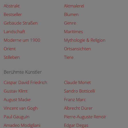
Abstrakt
Aktmalerei
Bestseller
Blumen
Gebäude Straßen
Genre
Landschaft
Maritimes
Moderne um 1900
Mythologie & Religion
Orient
Ortsansichten
Stilleben
Tiere
Berühmte Künstler
Caspar David Friedrich
Claude Monet
Gustav Klimt
Sandro Botticelli
August Macke
Franz Marc
Vincent van Gogh
Albrecht Dürer
Paul Gauguin
Pierre-Auguste Renoir
Amadeo Modigliani
Edgar Degas