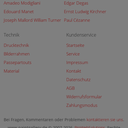
Amadeo Modigliani
Edgar Degas
Edouard Manet
Ernst Ludwig Kirchner
Joseph Mallord William Turner
Paul Cézanne
Technik
Kundenservice
Drucktechnik
Startseite
Bilderrahmen
Service
Passepartouts
Impressum
Material
Kontakt
Datenschutz
AGB
Widerrufsformular
Zahlungsmodus
Bei Fragen, Kommentaren oder Problemen
kontaktieren sie uns
.
www.paintgallery.de © 2007-2026,
ProWebSolutions
, Rechte