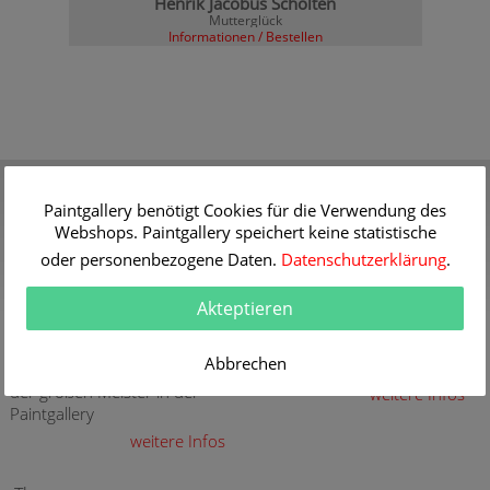
Henrik Jacobus Scholten
Mutterglück
Informationen / Bestellen
Gutschein
Qualität
Verschenken Sie einen
30 Jahre Erfahrung mit
Paintgallery benötigt Cookies für die Verwendung des
Gutschein für eine
hochwertigen Gemälde-
Webshops. Paintgallery speichert keine statistische
hochwertige Kunstkopie
Reproduktionen
oder personenbezogene Daten.
Datenschutzerklärung
.
weitere Infos
weitere Infos
Akteptieren
Aktuelle und neue
Sicherheit
Gemälde
Sicher Kaufen - Sicher
Abbrechen
Bezahlen
Aktuelle und neue Gemälde
der großen Meister in der
weitere Infos
Paintgallery
weitere Infos