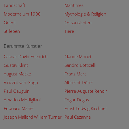
Landschaft
Maritimes
Moderne um 1900
Mythologie & Religion
Orient
Ortsansichten
Stilleben
Tiere
Berühmte Künstler
Caspar David Friedrich
Claude Monet
Gustav Klimt
Sandro Botticelli
August Macke
Franz Marc
Vincent van Gogh
Albrecht Dürer
Paul Gauguin
Pierre-Auguste Renoir
Amadeo Modigliani
Edgar Degas
Edouard Manet
Ernst Ludwig Kirchner
Joseph Mallord William Turner
Paul Cézanne