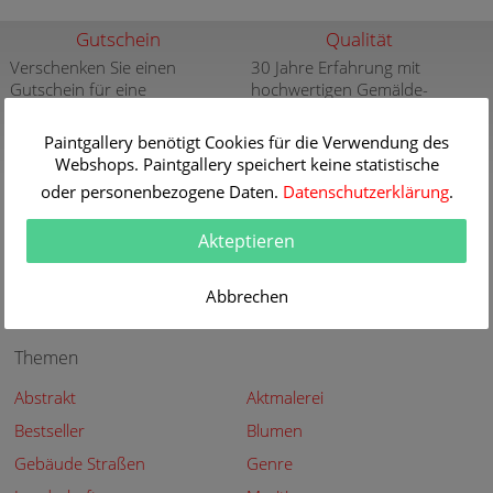
Gutschein
Qualität
Verschenken Sie einen
30 Jahre Erfahrung mit
Gutschein für eine
hochwertigen Gemälde-
hochwertige Kunstkopie
Reproduktionen
weitere Infos
weitere Infos
Paintgallery benötigt Cookies für die Verwendung des
Webshops. Paintgallery speichert keine statistische
Aktuelle und neue
Sicherheit
oder personenbezogene Daten.
Datenschutzerklärung
.
Gemälde
Sicher Kaufen - Sicher
Bezahlen
Aktuelle und neue Gemälde
Akteptieren
der großen Meister in der
weitere Infos
Paintgallery
Abbrechen
weitere Infos
Themen
Abstrakt
Aktmalerei
Bestseller
Blumen
Gebäude Straßen
Genre