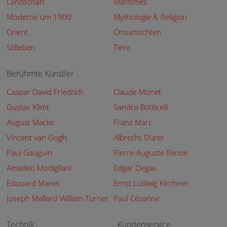
Landschaft
Maritimes
Moderne um 1900
Mythologie & Religion
Orient
Ortsansichten
Stilleben
Tiere
Berühmte Künstler
Caspar David Friedrich
Claude Monet
Gustav Klimt
Sandro Botticelli
August Macke
Franz Marc
Vincent van Gogh
Albrecht Dürer
Paul Gauguin
Pierre-Auguste Renoir
Amadeo Modigliani
Edgar Degas
Edouard Manet
Ernst Ludwig Kirchner
Joseph Mallord William Turner
Paul Cézanne
Technik
Kundenservice