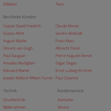
Stilleben
Tiere
Berühmte Künstler
Caspar David Friedrich
Claude Monet
Gustav Klimt
Sandro Botticelli
August Macke
Franz Marc
Vincent van Gogh
Albrecht Dürer
Paul Gauguin
Pierre-Auguste Renoir
Amadeo Modigliani
Edgar Degas
Edouard Manet
Ernst Ludwig Kirchner
Joseph Mallord William Turner
Paul Cézanne
Technik
Kundenservice
Drucktechnik
Startseite
Bilderrahmen
Service