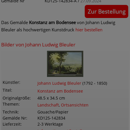
Gemälde Nr
KD125-142834-A /
27.09.2024
Zur Bestellung
Das Gemälde
Konstanz am Bodensee
von Johann Ludwig
Bleuler als hochwertigen Kunstdruck
hier bestellen
Bilder von Johann Ludwig Bleuler
Künstler
Johann Ludwig Bleuler
(1792 - 1850)
Titel
Konstanz am Bodensee
Originalgröße
48.5 x 34.5 cm
Themen
Landschaft
,
Ortsansichten
Technik
Gouache/Papier
Gemälde Nr
KD125-142834
Lieferzeit
2-3 Werktage