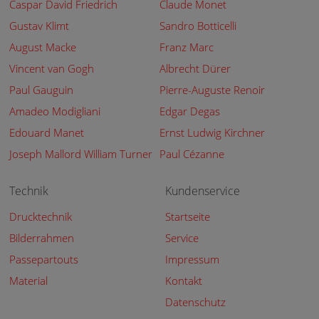
Caspar David Friedrich
Claude Monet
Gustav Klimt
Sandro Botticelli
August Macke
Franz Marc
Vincent van Gogh
Albrecht Dürer
Paul Gauguin
Pierre-Auguste Renoir
Amadeo Modigliani
Edgar Degas
Edouard Manet
Ernst Ludwig Kirchner
Joseph Mallord William Turner
Paul Cézanne
Technik
Kundenservice
Drucktechnik
Startseite
Bilderrahmen
Service
Passepartouts
Impressum
Material
Kontakt
Datenschutz