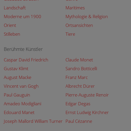
Landschaft
Maritimes
Moderne um 1900
Mythologie & Religion
Orient
Ortsansichten
Stilleben
Tiere
Berühmte Künstler
Caspar David Friedrich
Claude Monet
Gustav Klimt
Sandro Botticelli
August Macke
Franz Marc
Vincent van Gogh
Albrecht Dürer
Paul Gauguin
Pierre-Auguste Renoir
Amadeo Modigliani
Edgar Degas
Edouard Manet
Ernst Ludwig Kirchner
Joseph Mallord William Turner
Paul Cézanne