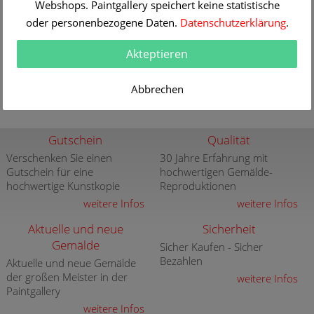
Webshops. Paintgallery speichert keine statistische
oder personenbezogene Daten.
Datenschutzerklärung
.
Julius Scheuerer
Truthahnfamilie am Ufer eines Wiesenteichs
Informationen / Bestellen
Akteptieren
Abbrechen
Gutschein
Qualität
Verschenken Sie einen
30 Jahre Erfahrung mit
Gutschein für eine
hochwertigen Gemälde-
hochwertige Kunstkopie
Reproduktionen
weitere Infos
weitere Infos
Aktuelle und neue
Sicherheit
Gemälde
Sicher Kaufen - Sicher
Bezahlen
Aktuelle und neue Gemälde
der großen Meister in der
weitere Infos
Paintgallery
weitere Infos