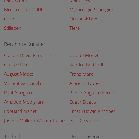
Landschaft
Maritimes
Moderne um 1900
Mythologie & Religion
Orient
Ortsansichten
Stilleben
Tiere
Berühmte Künstler
Caspar David Friedrich
Claude Monet
Gustav Klimt
Sandro Botticelli
August Macke
Franz Marc
Vincent van Gogh
Albrecht Dürer
Paul Gauguin
Pierre-Auguste Renoir
Amadeo Modigliani
Edgar Degas
Edouard Manet
Ernst Ludwig Kirchner
Joseph Mallord William Turner
Paul Cézanne
Technik
Kundenservice