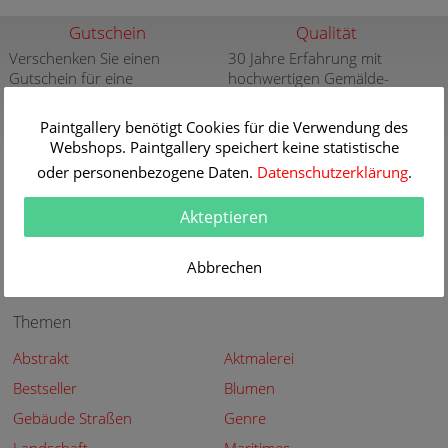
Gutschein
Qualität
Verschenken Sie einen
30 Jahre Erfahrung mit
Gutschein für eine
hochwertigen Gemälde-
hochwertige Kunstkopie
Reproduktionen
weitere Infos
weitere Infos
Paintgallery benötigt Cookies für die Verwendung des
Webshops. Paintgallery speichert keine statistische
Aktuelle und neue
Sicherheit
oder personenbezogene Daten.
Datenschutzerklärung
.
Gemälde
Sicher Kaufen - Sicher
Bezahlen
Aktuelle und neue Gemälde
Akteptieren
der großen Meister in der
weitere Infos
Paintgallery
Abbrechen
weitere Infos
Themen
Abstrakt
Aktmalerei
Bestseller
Blumen
Gebäude Straßen
Genre