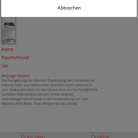
Abbrechen
Keine
Raumsimulat
ion
Wichtiger Hinweis
Die Farbgebung der Monitor-Darstellung des Gemäldes im
Internet kann aus technischen Gründen nicht verbindlich
sein. Farbverbindlich für den Druck sind nur hochaufgelöste
Gemälde-Reproduktionen mit einem exakten
Farbmanagement-Prozeß in der Ausarbeitung auf dem
Material Ihrer Wahl. Foto: Bridgeman Art Library
Gutschein
Qualität