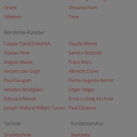
Orient
Ortsansichten
Stilleben
Tiere
Berühmte Künstler
Caspar David Friedrich
Claude Monet
Gustav Klimt
Sandro Botticelli
August Macke
Franz Marc
Vincent van Gogh
Albrecht Dürer
Paul Gauguin
Pierre-Auguste Renoir
Amadeo Modigliani
Edgar Degas
Edouard Manet
Ernst Ludwig Kirchner
Joseph Mallord William Turner
Paul Cézanne
Technik
Kundenservice
Drucktechnik
Startseite