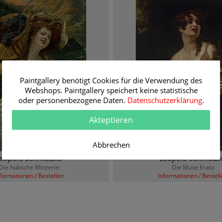
Paintgallery benötigt Cookies für die Verwendung des
Webshops. Paintgallery speichert keine statistische
oder personenbezogene Daten.
Datenschutzerklärung
.
Akteptieren
Abbrechen
eopold Schmutzler
Leopold Schmutzl
Die hübsche Winzerin
Die Muse Erato
formationen / Bestellen
Informationen / Bestel