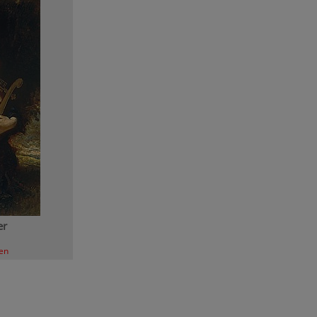
er
len