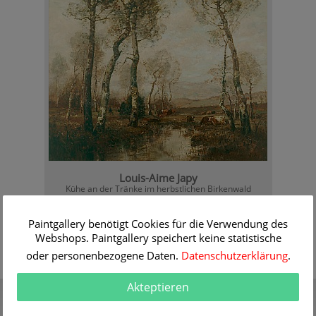
Louis-Aime Japy
Kühe an der Tränke im herbstlichen Birkenwald
Informationen / Bestellen
Paintgallery benötigt Cookies für die Verwendung des
Webshops. Paintgallery speichert keine statistische
oder personenbezogene Daten.
Datenschutzerklärung
.
Akteptieren
Gutschein
Qualität
Verschenken Sie einen
30 Jahre Erfahrung mit