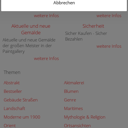
Gutschein für eine
Abbrechen
hochwertigen Gemälde-
hochwertige Kunstkopie
Reproduktionen
weitere Infos
weitere Infos
Aktuelle und neue
Sicherheit
Gemälde
Sicher Kaufen - Sicher
Bezahlen
Aktuelle und neue Gemälde
der großen Meister in der
weitere Infos
Paintgallery
weitere Infos
Themen
Abstrakt
Aktmalerei
Bestseller
Blumen
Gebäude Straßen
Genre
Landschaft
Maritimes
Moderne um 1900
Mythologie & Religion
Orient
Ortsansichten