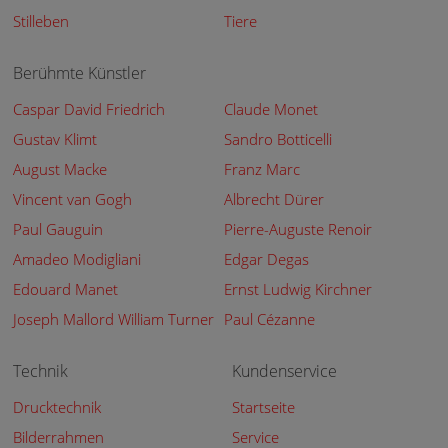
Stilleben
Tiere
Berühmte Künstler
Caspar David Friedrich
Claude Monet
Gustav Klimt
Sandro Botticelli
August Macke
Franz Marc
Vincent van Gogh
Albrecht Dürer
Paul Gauguin
Pierre-Auguste Renoir
Amadeo Modigliani
Edgar Degas
Edouard Manet
Ernst Ludwig Kirchner
Joseph Mallord William Turner
Paul Cézanne
Technik
Kundenservice
Drucktechnik
Startseite
Bilderrahmen
Service