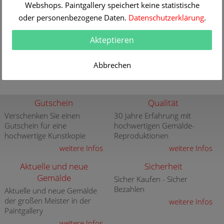
Webshops. Paintgallery speichert keine statistische
oder personenbezogene Daten.
Datenschutzerklärung
.
Ludwig Sckell
Sommertag am Starnberger See
Informationen / Bestellen
Akteptieren
Abbrechen
Gutschein
Qualität
Verschenken Sie einen
30 Jahre Erfahrung mit
Gutschein für eine
hochwertigen Gemälde-
hochwertige Kunstkopie
Reproduktionen
weitere Infos
weitere Infos
Aktuelle und neue
Sicherheit
Gemälde
Sicher Kaufen - Sicher
Bezahlen
Aktuelle und neue Gemälde
der großen Meister in der
weitere Infos
Paintgallery
weitere Infos