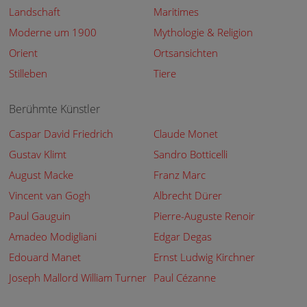
Landschaft
Maritimes
Moderne um 1900
Mythologie & Religion
Orient
Ortsansichten
Stilleben
Tiere
Berühmte Künstler
Caspar David Friedrich
Claude Monet
Gustav Klimt
Sandro Botticelli
August Macke
Franz Marc
Vincent van Gogh
Albrecht Dürer
Paul Gauguin
Pierre-Auguste Renoir
Amadeo Modigliani
Edgar Degas
Edouard Manet
Ernst Ludwig Kirchner
Joseph Mallord William Turner
Paul Cézanne