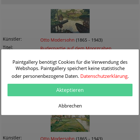
Künstler
Otto Modersohn
(1865 - 1943)
Titel
Ruderpartie auf dem Moorgraben
Originalgröße
89.0 x 56.0 cm
Paintgallery benötigt Cookies für die Verwendung des
Themen
Landschaft
Webshops. Paintgallery speichert keine statistische
Technik
Öl/Leinwand
oder personenbezogene Daten.
Datenschutzerklärung
.
Gemälde Nr
K072532
Lieferzeit
2-3 Werktage
Akteptieren
Informationen / Bestellen
Abbrechen
Künstler
Otto Modersohn
(1865 - 1943)