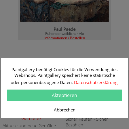
Paul Paede
Ruhender weiblicher Akt
Informationen / Bestellen
Paintgallery benötigt Cookies für die Verwendung des
Gutschein
Qualität
Webshops. Paintgallery speichert keine statistische
Verschenken Sie einen
oder personenbezogene Daten.
30 Jahre Erfahrung mit
Datenschutzerklärung
.
Gutschein für eine
hochwertigen Gemälde-
hochwertige Kunstkopie
Reproduktionen
Akteptieren
weitere Infos
weitere Infos
Abbrechen
Aktuelle und neue
Sicherheit
Gemälde
Sicher Kaufen - Sicher
Bezahlen
Aktuelle und neue Gemälde