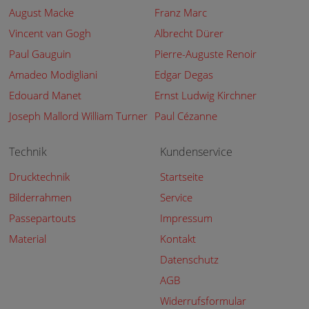
August Macke
Franz Marc
Vincent van Gogh
Albrecht Dürer
Paul Gauguin
Pierre-Auguste Renoir
Amadeo Modigliani
Edgar Degas
Edouard Manet
Ernst Ludwig Kirchner
Joseph Mallord William Turner
Paul Cézanne
Technik
Kundenservice
Drucktechnik
Startseite
Bilderrahmen
Service
Passepartouts
Impressum
Material
Kontakt
Datenschutz
AGB
Widerrufsformular