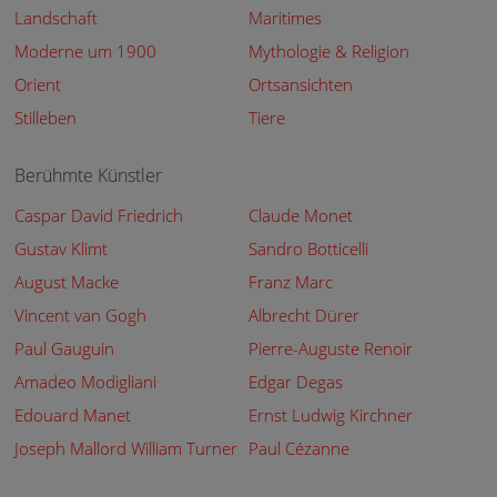
Landschaft
Maritimes
Moderne um 1900
Mythologie & Religion
Orient
Ortsansichten
Stilleben
Tiere
Berühmte Künstler
Caspar David Friedrich
Claude Monet
Gustav Klimt
Sandro Botticelli
August Macke
Franz Marc
Vincent van Gogh
Albrecht Dürer
Paul Gauguin
Pierre-Auguste Renoir
Amadeo Modigliani
Edgar Degas
Edouard Manet
Ernst Ludwig Kirchner
Joseph Mallord William Turner
Paul Cézanne