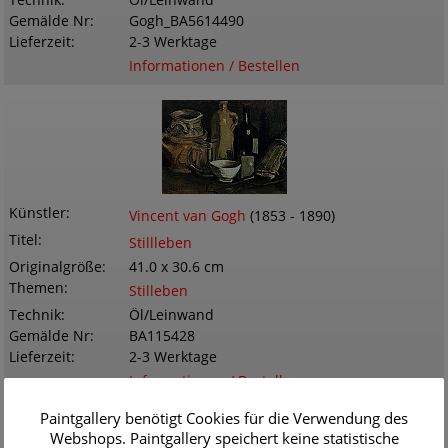
Technik
Öl/Leinwand
Gemälde Nr
Gogh_BA5614490
Lieferzeit
2-3 Werktage
Informationen / Bestellen
Künstler
Vincent van Gogh
(1853 - 1890)
Titel
Stillleben
Originalgröße
41.0 x 30.6 cm
Themen
Stilleben
Technik
Öl/Leinwand
Gemälde Nr
BA115428
Lieferzeit
2-3 Werktage
Informationen / Bestellen
Paintgallery benötigt Cookies für die Verwendung des
Webshops. Paintgallery speichert keine statistische