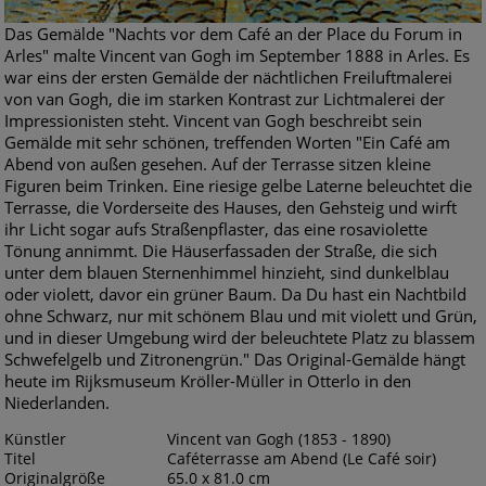
Das Gemälde "Nachts vor dem Café an der Place du Forum in
Arles" malte Vincent van Gogh im September 1888 in Arles. Es
war eins der ersten Gemälde der nächtlichen Freiluftmalerei
von van Gogh, die im starken Kontrast zur Lichtmalerei der
Impressionisten steht. Vincent van Gogh beschreibt sein
Gemälde mit sehr schönen, treffenden Worten "Ein Café am
Abend von außen gesehen. Auf der Terrasse sitzen kleine
Figuren beim Trinken. Eine riesige gelbe Laterne beleuchtet die
Terrasse, die Vorderseite des Hauses, den Gehsteig und wirft
ihr Licht sogar aufs Straßenpflaster, das eine rosaviolette
Tönung annimmt. Die Häuserfassaden der Straße, die sich
unter dem blauen Sternenhimmel hinzieht, sind dunkelblau
oder violett, davor ein grüner Baum. Da Du hast ein Nachtbild
ohne Schwarz, nur mit schönem Blau und mit violett und Grün,
und in dieser Umgebung wird der beleuchtete Platz zu blassem
Schwefelgelb und Zitronengrün." Das Original-Gemälde hängt
heute im Rijksmuseum Kröller-Müller in Otterlo in den
Niederlanden.
Künstler
Vincent van Gogh (1853 - 1890)
Titel
Caféterrasse am Abend (Le Café soir)
Originalgröße
65.0 x 81.0 cm