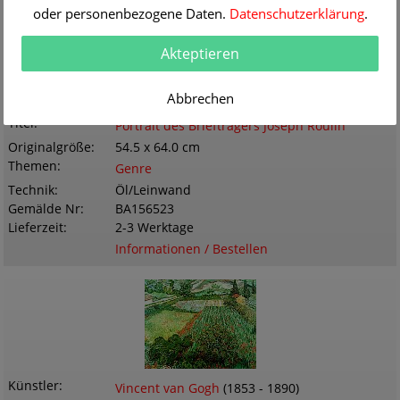
oder personenbezogene Daten.
Datenschutzerklärung
.
Akteptieren
Abbrechen
Künstler
Vincent van Gogh
(1853 - 1890)
Titel
Portrait des Briefträgers Joseph Roulin
Originalgröße
54.5 x 64.0 cm
Themen
Genre
Technik
Öl/Leinwand
Gemälde Nr
BA156523
Lieferzeit
2-3 Werktage
Informationen / Bestellen
Künstler
Vincent van Gogh
(1853 - 1890)