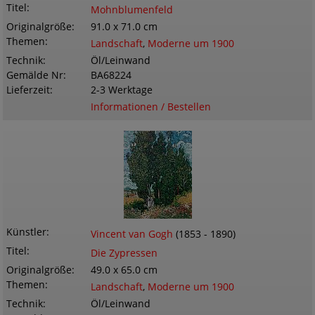
Titel
Mohnblumenfeld
Originalgröße
91.0 x 71.0 cm
Themen
Landschaft
,
Moderne um 1900
Technik
Öl/Leinwand
Gemälde Nr
BA68224
Lieferzeit
2-3 Werktage
Informationen / Bestellen
Künstler
Vincent van Gogh
(1853 - 1890)
Titel
Die Zypressen
Originalgröße
49.0 x 65.0 cm
Themen
Landschaft
,
Moderne um 1900
Technik
Öl/Leinwand