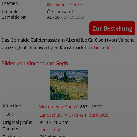
Themen
Bestseller
,
Genre
Technik
Öl/Leinwand
Gemälde Nr
A5786 /
27.09.2024
Zur Bestellung
Das Gemälde
Caféterrasse am Abend (Le Café soir)
von Vincent
van Gogh als hochwertigen Kunstdruck
hier bestellen
Bilder von Vincent van Gogh
Künstler
Vincent van Gogh
(1853 - 1890)
Titel
Landschaft mit grünem Gertreide
Originalgröße
91.0 x 71.0 cm
Themen
Landschaft