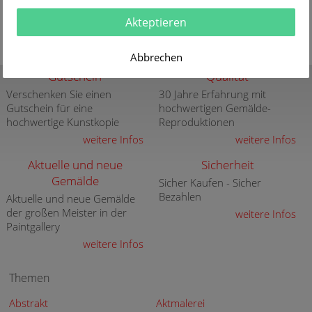
Akteptieren
Abbrechen
Gutschein
Qualität
Verschenken Sie einen
30 Jahre Erfahrung mit
Gutschein für eine
hochwertigen Gemälde-
hochwertige Kunstkopie
Reproduktionen
weitere Infos
weitere Infos
Aktuelle und neue
Sicherheit
Gemälde
Sicher Kaufen - Sicher
Bezahlen
Aktuelle und neue Gemälde
der großen Meister in der
weitere Infos
Paintgallery
weitere Infos
Themen
Abstrakt
Aktmalerei