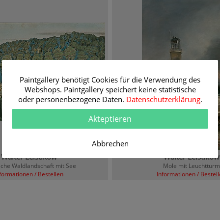
Paintgallery benötigt Cookies für die Verwendung des
Webshops. Paintgallery speichert keine statistische
oder personenbezogene Daten.
Datenschutzerklärung
.
Akteptieren
Abbrechen
Walter Leistikow
Walter Leistikow
che Waldlandschaft mit See
Mole mit Leuchtturm
formationen / Bestellen
Informationen / Bestel