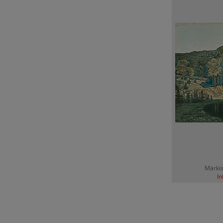
Märkis
In