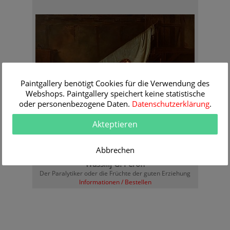
Paintgallery benötigt Cookies für die Verwendung des
Webshops. Paintgallery speichert keine statistische
oder personenbezogene Daten.
Datenschutzerklärung
.
Akteptieren
Abbrechen
Wassilij G. Peroff
Der Paralytiker oder die Früchte der guten Erziehung
Informationen / Bestellen