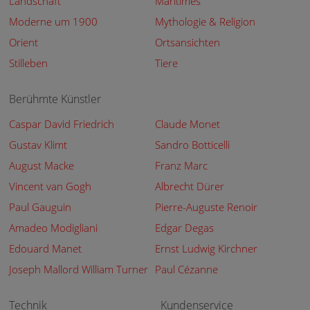
Landschaft
Maritimes
Moderne um 1900
Mythologie & Religion
Orient
Ortsansichten
Stilleben
Tiere
Berühmte Künstler
Caspar David Friedrich
Claude Monet
Gustav Klimt
Sandro Botticelli
August Macke
Franz Marc
Vincent van Gogh
Albrecht Dürer
Paul Gauguin
Pierre-Auguste Renoir
Amadeo Modigliani
Edgar Degas
Edouard Manet
Ernst Ludwig Kirchner
Joseph Mallord William Turner
Paul Cézanne
Technik
Kundenservice