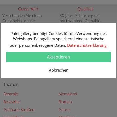
Gutschein
Qualität
Verschenken Sie einen
30 Jahre Erfahrung mit
Gutschein für eine
hochwertigen Gemälde-
hochwertige Kunstkopie
Reproduktionen
weitere Infos
weitere Infos
Paintgallery benötigt Cookies für die Verwendung des
Webshops. Paintgallery speichert keine statistische
Aktuelle und neue
Sicherheit
oder personenbezogene Daten.
Datenschutzerklärung
.
Gemälde
Sicher Kaufen - Sicher
Bezahlen
Aktuelle und neue Gemälde
Akteptieren
der großen Meister in der
weitere Infos
Paintgallery
Abbrechen
weitere Infos
Themen
Abstrakt
Aktmalerei
Bestseller
Blumen
Gebäude Straßen
Genre