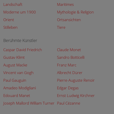
Landschaft
Maritimes
Moderne um 1900
Mythologie & Religion
Orient
Ortsansichten
Stilleben
Tiere
Berühmte Künstler
Caspar David Friedrich
Claude Monet
Gustav Klimt
Sandro Botticelli
August Macke
Franz Marc
Vincent van Gogh
Albrecht Dürer
Paul Gauguin
Pierre-Auguste Renoir
Amadeo Modigliani
Edgar Degas
Edouard Manet
Ernst Ludwig Kirchner
Joseph Mallord William Turner
Paul Cézanne